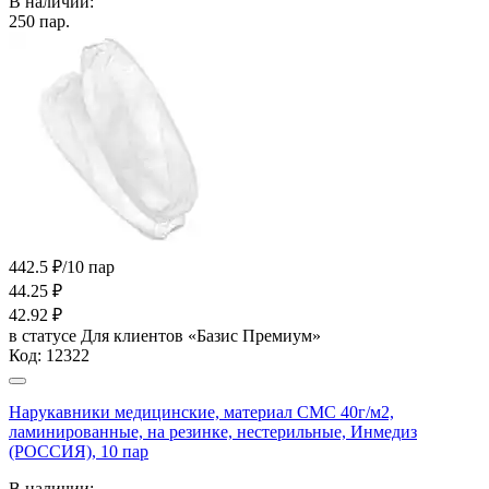
В наличии:
250
пар.
442.5 ₽/10 пар
44.25
₽
42.92
₽
в статусе
Для клиентов «Базис Премиум»
Код:
12322
Нарукавники медицинские, материал СМС 40г/м2,
ламинированные, на резинке, нестерильные, Инмедиз
(РОССИЯ), 10 пар
В наличии: