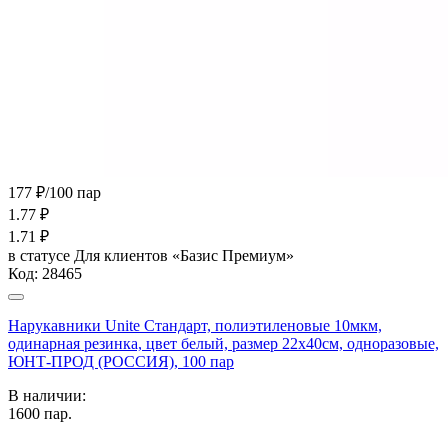
177 ₽/100 пар
1.77
₽
1.71
₽
в статусе
Для клиентов «Базис Премиум»
Код:
28465
Нарукавники Unite Стандарт, полиэтиленовые 10мкм,
одинарная резинка, цвет белый, размер 22х40см, одноразовые,
ЮНТ-ПРОД (РОССИЯ), 100 пар
В наличии:
1600
пар.