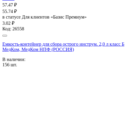
57.47
₽
55.74
₽
в статусе
Для клиентов «Базис Премиум»
3.02 ₽
Код:
26558
Емкость-контейнер для сбора острого инструм. 2,0 л класс Б
МедКом, МедКом НПФ (РОССИЯ)
В наличии:
156
шт.