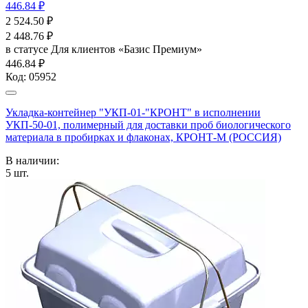
446.84 ₽
2 524.50
₽
2 448.76
₽
в статусе
Для клиентов «Базис Премиум»
446.84 ₽
Код:
05952
Укладка-контейнер "УКП-01-"КРОНТ" в исполнении
УКП-50-01, полимерный для доставки проб биологического
материала в пробирках и флаконах, КРОНТ-М (РОССИЯ)
В наличии:
5
шт.