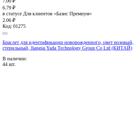
7.00
₽
6.79
₽
в статусе
Для клиентов «Базис Премиум»
2.06 ₽
Код:
01275
Браслет для идентификации новорожденного, цвет розовый,
стерильный, Jiangsu Yada Technology Group Co Ltd (КИТАЙ)
В наличии:
44
шт.