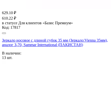
629.10
₽
610.22
₽
в статусе
Для клиентов «Базис Премиум»
Код:
17817
Зеркало носовое с длиной губок 35 мм (Зеркало:Vienna 35мм),
аналог З-70, Sammar International (ПАКИСТАН)
В наличии:
13
шт.