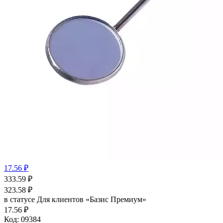
17.56 ₽
333.59
₽
323.58
₽
в статусе
Для клиентов «Базис Премиум»
17.56 ₽
Код:
09384