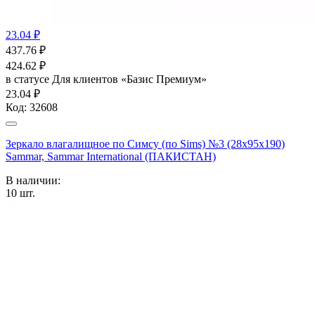
23.04 ₽
437.76
₽
424.62
₽
в статусе
Для клиентов «Базис Премиум»
23.04 ₽
Код:
32608
Зеркало влагалищное по Симсу (по Sims) №3 (28х95х190)
Sammar, Sammar International (ПАКИСТАН)
В наличии:
10
шт.