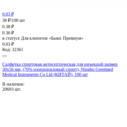
0.03 ₽
38 ₽/100 шт
0.38
₽
0.36
₽
в статусе
Для клиентов «Базис Премиум»
0.03 ₽
Код:
32361
Салфетка спиртовая антисептическая для инъекций размер
30х56 мм, (70% изопропиловый спирт), Ningbo Greetmed
Medical Instruments Co Ltd (КИТАЙ), 100 шт
В наличии:
20693
шт.