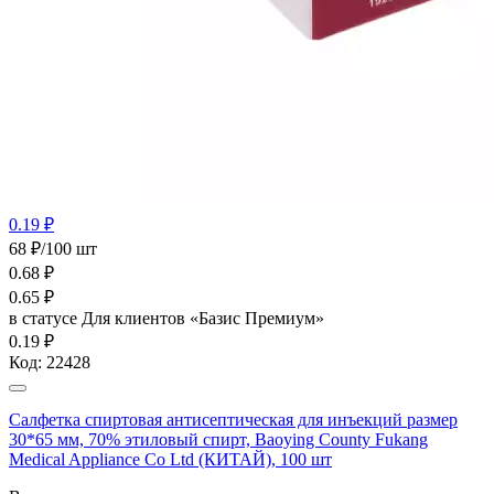
0.19 ₽
68 ₽/100 шт
0.68
₽
0.65
₽
в статусе
Для клиентов «Базис Премиум»
0.19 ₽
Код:
22428
Салфетка спиртовая антисептическая для инъекций размер
30*65 мм, 70% этиловый спирт, Baoying County Fukang
Medical Appliance Co Ltd (КИТАЙ), 100 шт