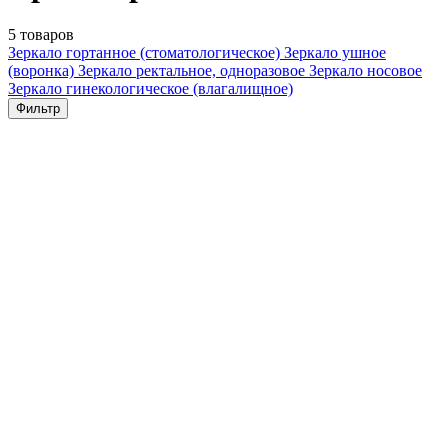
5 товаров
Зеркало гортанное (стоматологическое)
Зеркало ушное
(воронка)
Зеркало ректальное, одноразовое
Зеркало носовое
Зеркало гинекологическое (влагалищное)
Фильтр