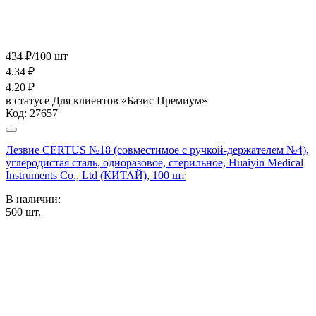
434 ₽/100 шт
4.34
₽
4.20
₽
в статусе
Для клиентов «Базис Премиум»
Код:
27657
Лезвие CERTUS №18 (совместимое с ручкой-держателем №4),
углеродистая сталь, одноразовое, стерильное, Huaiyin Medical
Instruments Co., Ltd (КИТАЙ), 100 шт
В наличии:
500
шт.