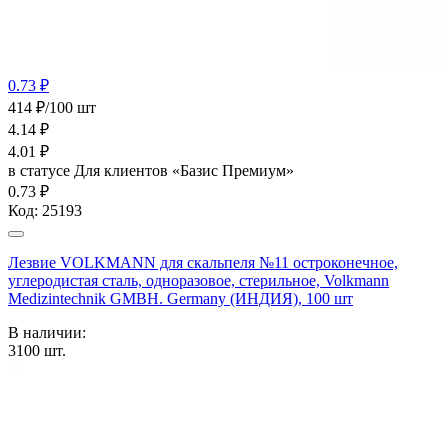
0.73 ₽
414 ₽/100 шт
4.14
₽
4.01
₽
в статусе
Для клиентов «Базис Премиум»
0.73 ₽
Код:
25193
Лезвие VOLKMANN для скальпеля №11 остроконечное,
углеродистая сталь, одноразовое, стерильное, Volkmann
Medizintechnik GMBH. Germany (ИНДИЯ), 100 шт
В наличии:
3100
шт.