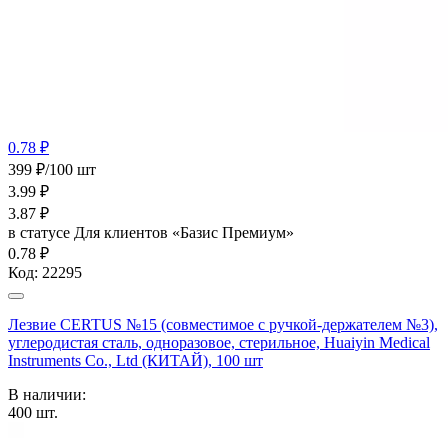
0.78 ₽
399 ₽/100 шт
3.99
₽
3.87
₽
в статусе
Для клиентов «Базис Премиум»
0.78 ₽
Код:
22295
Лезвие CERTUS №15 (совместимое с ручкой-держателем №3),
углеродистая сталь, одноразовое, стерильное, Huaiyin Medical
Instruments Co., Ltd (КИТАЙ), 100 шт
В наличии:
400
шт.