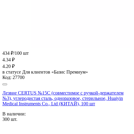
434 ₽/100 шт
4.34
₽
4.20
₽
в статусе
Для клиентов «Базис Премиум»
Код:
27700
Лезвие CERTUS №15С (совместимое с ручкой-держателем
№3), углеродистая сталь, одноразовое, стерильное, Huaiyin
Medical Instruments Co., Ltd (КИТАЙ), 100 шт
В наличии:
300
шт.