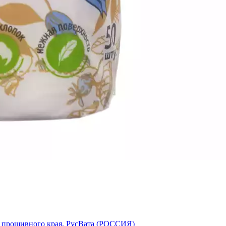
ией прошивного края, РусВата (РОССИЯ)