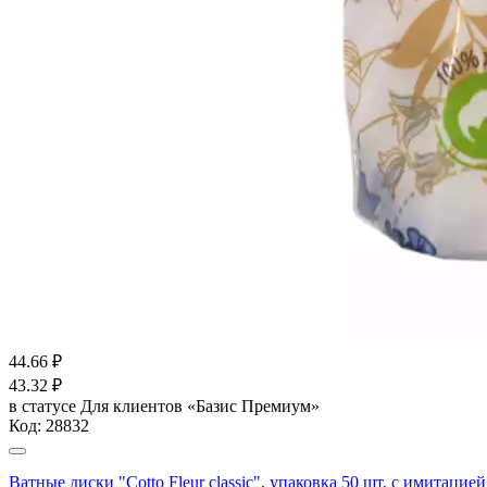
44.66
₽
43.32
₽
в статусе
Для клиентов «Базис Премиум»
Код:
28832
Ватные диски "Cotto Fleur classic", упаковка 50 шт, с имитац