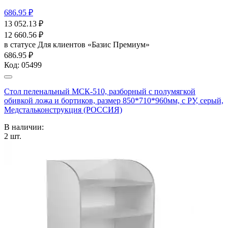
686.95 ₽
13 052.13
₽
12 660.56
₽
в статусе
Для клиентов «Базис Премиум»
686.95 ₽
Код:
05499
Стол пеленальный МСК-510, разборный с полумягкой
обивкой ложа и бортиков, размер 850*710*960мм, с РУ, серый,
Медстальконструкция (РОССИЯ)
В наличии:
2
шт.