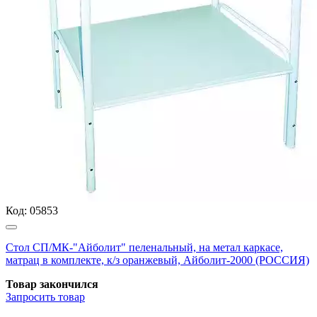
Код:
05853
Стол СП/МК-"Айболит" пеленальный, на метал каркасе,
матрац в комплекте, к/з оранжевый, Айболит-2000 (РОССИЯ)
Товар закончился
Запросить
товар