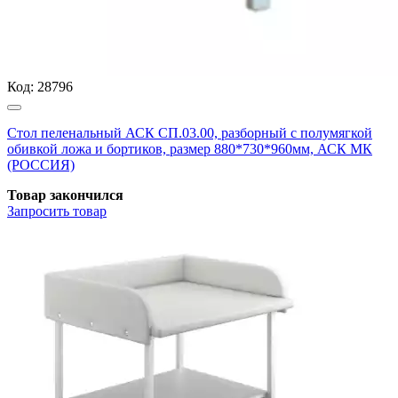
Код:
28796
Стол пеленальный АСК СП.03.00, разборный с полумягкой
обивкой ложа и бортиков, размер 880*730*960мм, АСК МК
(РОССИЯ)
Товар закончился
Запросить
товар