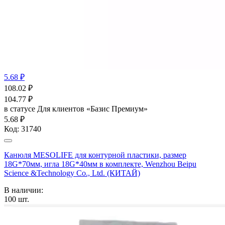
5.68 ₽
108.02
₽
104.77
₽
в статусе
Для клиентов «Базис Премиум»
5.68 ₽
Код:
31740
Канюля MESOLIFE для контурной пластики, размер
18G*70мм, игла 18G*40мм в комплекте, Wenzhou Beipu
Science &Technology Co., Ltd. (КИТАЙ)
В наличии:
100
шт.