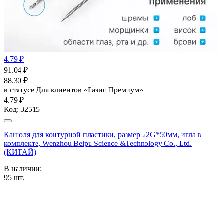
4.79 ₽
91.04
₽
88.30
₽
в статусе
Для клиентов «Базис Премиум»
4.79 ₽
Код:
32515
Канюля для контурной пластики, размер 22G*50мм, игла в
комплекте, Wenzhou Beipu Science &Technology Co., Ltd.
(КИТАЙ)
В наличии:
95
шт.