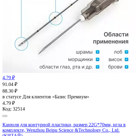
4.79 ₽
91.04
₽
88.30
₽
в статусе
Для клиентов «Базис Премиум»
4.79 ₽
Код:
32514
Канюля для контурной пластики, размер 22G*70мм, игла в
комплекте, Wenzhou Beipu Science &Technology Co., Ltd.
(КИТАЙ)