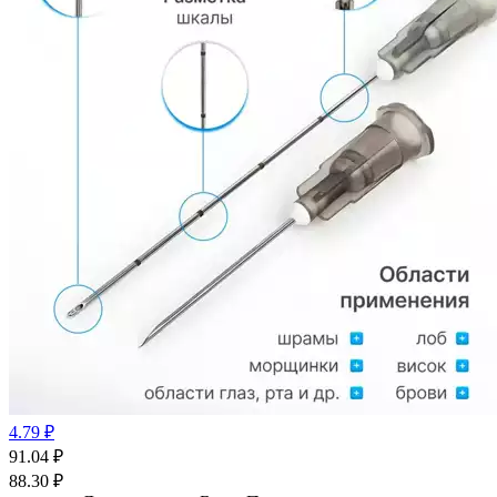
4.79 ₽
91.04
₽
88.30
₽