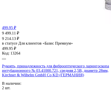
499.95 ₽
9 499.11
₽
9 214.13
₽
в статусе
Для клиентов «Базис Премиум»
499.95 ₽
Код:
13264
Рукоять, принадлежность для фиброоптического ларингоскопа
интубационного № 03.41000.721, средняя 2,5В, диаметр 28мм,
Kirchner & Wilhelm GmbH Co KD (ГЕРМАНИЯ)
В наличии:
2
шт.