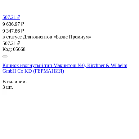
507.21 ₽
9 636.97
₽
9 347.86
₽
в статусе
Для клиентов «Базис Премиум»
507.21 ₽
Код:
05668
Клинок изогнутый тип Макинтош №0, Kirchner & Wilhelm
GmbH Co KD (ГЕРМАНИЯ)
В наличии:
3
шт.