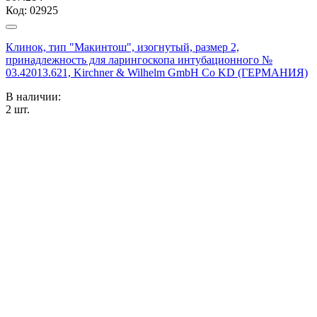
Код:
02925
Клинок, тип "Макинтош", изогнутый, размер 2,
принадлежность для ларингоскопа интубационного №
03.42013.621, Kirchner & Wilhelm GmbH Co KD (ГЕРМАНИЯ)
В наличии:
2
шт.