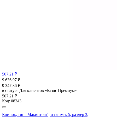
507.21 ₽
9 636.97
₽
9 347.86
₽
в статусе
Для клиентов «Базис Премиум»
507.21 ₽
Код:
08243
Клинок, тип "Макинтош", изогнутый, размер 3,