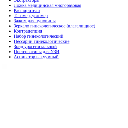
Экстракторы
Ложка медицинская многоразовая
Расширители
Тазомер, угломер
Зажим для пуповины
Зеркало гинекологическое (влагалищное)
Контрацепция
Набор гинекологический
Пессарии гинекологические
Зонд урогенитальный
Презервативы для УЗИ
Аспиратор вакуумный