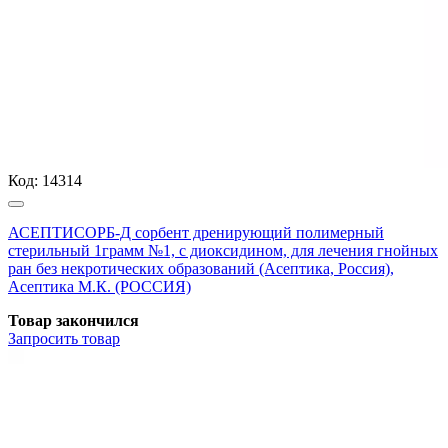
Код:
14314
АСЕПТИСОРБ-Д сорбент дренирующий полимерный
стерильный 1грамм №1, с диоксидином, для лечения гнойных
ран без некротических образований (Асептика, Россия),
Асептика М.К. (РОССИЯ)
Товар закончился
Запросить
товар