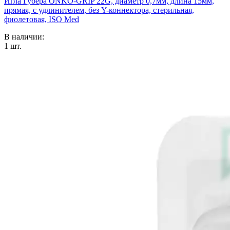
Игла Губера ONKO-GRIP 22G, диаметр 0,7мм, длина 15мм,
прямая, с удлинителем, без Y-коннектора, стерильная,
фиолетовая, ISO Med
В наличии:
1
шт.