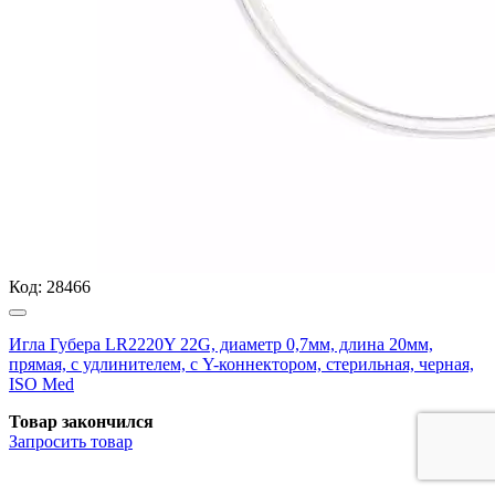
Код:
28466
Игла Губера LR2220Y 22G, диаметр 0,7мм, длина 20мм,
прямая, с удлинителем, с Y-коннектором, стерильная, черная,
ISO Med
Товар закончился
Запросить
товар