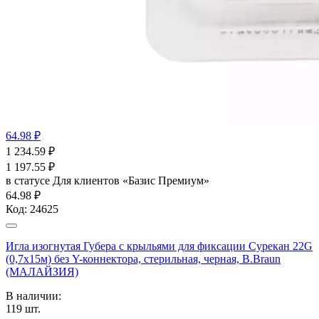
64.98 ₽
1 234.59
₽
1 197.55
₽
в статусе
Для клиентов «Базис Премиум»
64.98 ₽
Код:
24625
Игла изогнутая Губера с крыльями для фиксации Сурекан 22G
(0,7х15м) без Y-коннектора, стерильная, черная, B.Braun
(МАЛАЙЗИЯ)
В наличии:
119
шт.