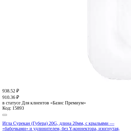
938.52
₽
910.36
₽
в статусе
Для клиентов «Базис Премиум»
Код:
15893
Игла Сурекан (Губера) 20G, длина 20мм, с крыльями —
«бабочками» и удлинителем, без Y-коннектора, изогнутая,