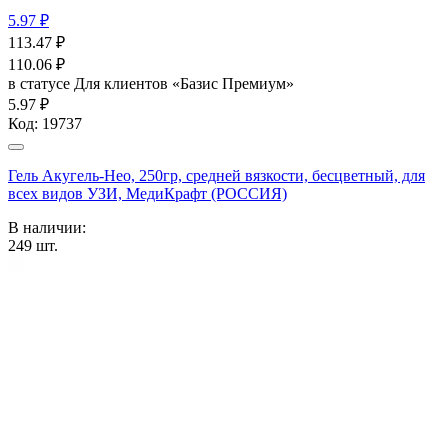
5.97 ₽
113.47
₽
110.06
₽
в статусе
Для клиентов «Базис Премиум»
5.97 ₽
Код:
19737
Гель Акугель-Нео, 250гр, средней вязкости, бесцветный, для
всех видов УЗИ, МедиКрафт (РОССИЯ)
В наличии:
249
шт.