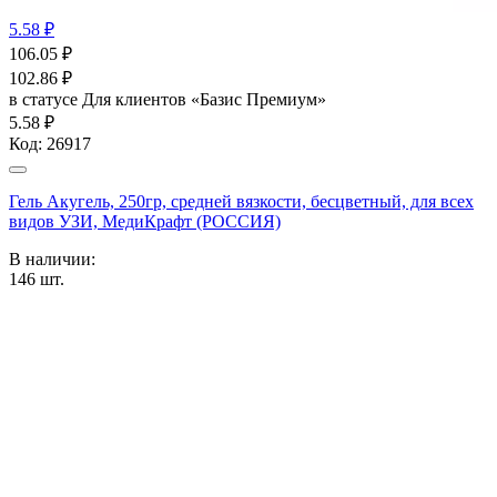
5.58 ₽
106.05
₽
102.86
₽
в статусе
Для клиентов «Базис Премиум»
5.58 ₽
Код:
26917
Гель Акугель, 250гр, средней вязкости, бесцветный, для всех
видов УЗИ, МедиКрафт (РОССИЯ)
В наличии:
146
шт.