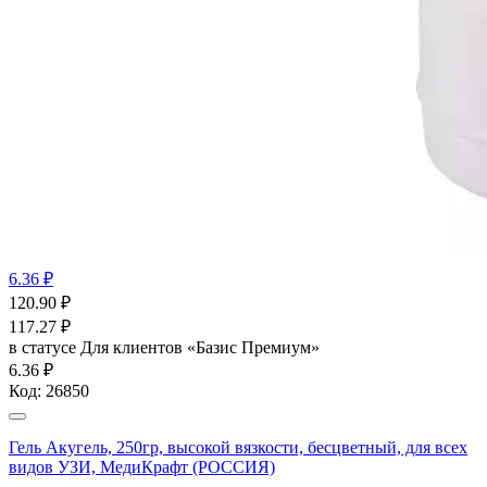
6.36 ₽
120.90
₽
117.27
₽
в статусе
Для клиентов «Базис Премиум»
6.36 ₽
Код:
26850
Гель Акугель, 250гр, высокой вязкости, бесцветный, для всех
видов УЗИ, МедиКрафт (РОССИЯ)