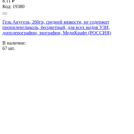
8.11 ₽
Код:
19380
Гель Акугель, 260гр, средней вязкости, не содержит
пропиленгликоль, бесцветный, для всех видов УЗИ,
допплерографии, эхографии, МедиКрафт (РОССИЯ)
В наличии:
67
шт.