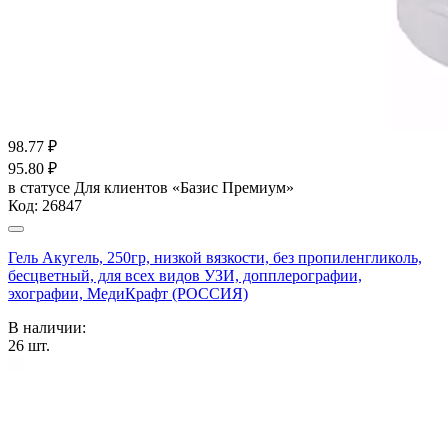
98.77
₽
95.80
₽
в статусе
Для клиентов «Базис Премиум»
Код:
26847
Гель Акугель, 250гр, низкой вязкости, без пропиленгликоль,
бесцветный, для всех видов УЗИ, допплерографии,
эхографии, МедиКрафт (РОССИЯ)
В наличии:
26
шт.