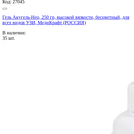
Код:
27045
Гель Акугель-Нео, 250 гр, высокой вязкости, бесцветный, для
всех видов УЗИ, МедиКрафт (РОССИЯ)
В наличии:
35
шт.