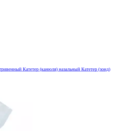
утривенный
Катетер (канюля) назальный
Катетер (зонд)