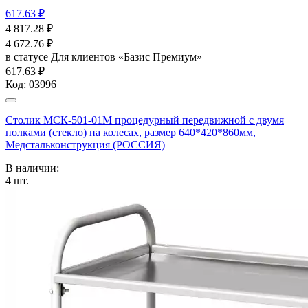
617.63 ₽
4 817.28
₽
4 672.76
₽
в статусе
Для клиентов «Базис Премиум»
617.63 ₽
Код:
03996
Столик МСК-501-01М процедурный передвижной с двумя
полками (стекло) на колесах, размер 640*420*860мм,
Медстальконструкция (РОССИЯ)
В наличии:
4
шт.