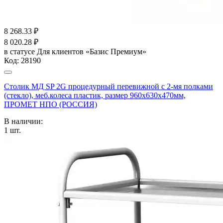
8 268.33
₽
8 020.28
₽
в статусе
Для клиентов «Базис Премиум»
Код:
28190
Столик МД SP 2G процедурный перевижной с 2-мя полками
(стекло), меб.колеса пластик, размер 960x630x470мм,
ПРОМЕТ НПО (РОССИЯ)
В наличии:
1
шт.