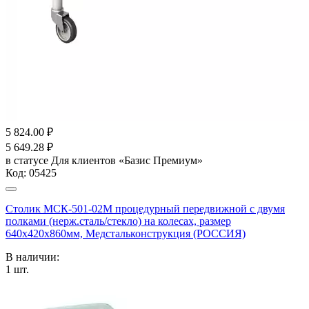
5 824.00
₽
5 649.28
₽
в статусе
Для клиентов «Базис Премиум»
Код:
05425
Столик МСК-501-02М процедурный передвижной с двумя
полками (нерж.сталь/стекло) на колесах, размер
640х420х860мм, Медстальконструкция (РОССИЯ)
В наличии:
1
шт.