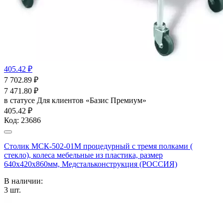
405.42 ₽
7 702.89
₽
7 471.80
₽
в статусе
Для клиентов «Базис Премиум»
405.42 ₽
Код:
23686
Столик МСК-502-01М процедурный с тремя полками (
стекло), колеса мебельные из пластика, размер
640х420х860мм, Медстальконструкция (РОССИЯ)
В наличии:
3
шт.