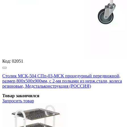
Код:
02051
Столик МСК-504 СПп-03-МСК процедурный передвижной,
размер 800х500х900мм, с 2-мя полками из нерж.стали, колеса
резиновые, Медстальконструкция (РОССИЯ)
Товар закончился
Запросить
товар