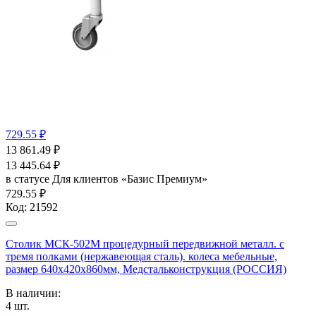
729.55 ₽
13 861.49
₽
13 445.64
₽
в статусе
Для клиентов «Базис Премиум»
729.55 ₽
Код:
21592
Столик МСК-502М процедурный передвижной металл. с
тремя полками (нержавеющая сталь). колеса мебельные,
размер 640х420х860мм, Медстальконструкция (РОССИЯ)
В наличии:
4
шт.