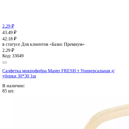
2.29 ₽
43.49
₽
42.18
₽
в статусе
Для клиентов «Базис Премиум»
2.29 ₽
Код:
33049
Салфетка микрофибра Master FRESH т Универсальная д/
уборки 30*30 1ш
В наличии:
85
шт.