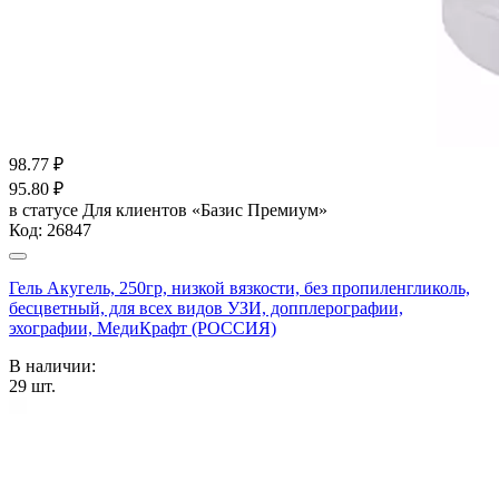
98.77
₽
95.80
₽
в статусе
Для клиентов «Базис Премиум»
Код:
26847
Гель Акугель, 250гр, низкой вязкости, без пропиленгликоль,
бесцветный, для всех видов УЗИ, допплерографии,
эхографии, МедиКрафт (РОССИЯ)
В наличии:
29
шт.