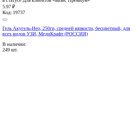
в статусе
Для клиентов «Базис Премиум»
5.97 ₽
Код:
19737
Гель Акугель-Нео, 250гр, средней вязкости, бесцветный, для
всех видов УЗИ, МедиКрафт (РОССИЯ)
В наличии:
249
шт.