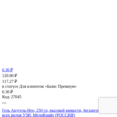
6.36 ₽
120.90
₽
117.27
₽
в статусе
Для клиентов «Базис Премиум»
6.36 ₽
Код:
27045
Гель Акугель-Нео, 250 гр, высокой вязкости, бесцветный, для
всех видов УЗИ, МедиКрафт (РОССИЯ)