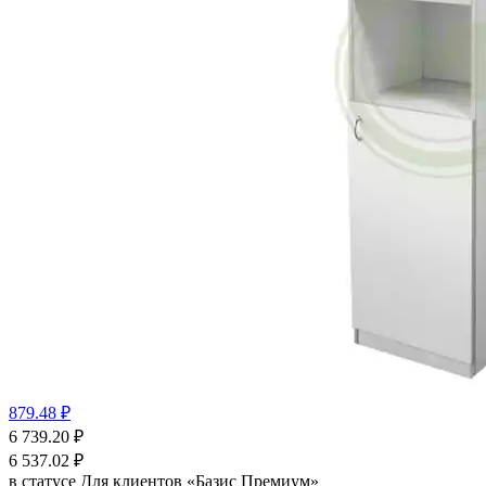
879.48 ₽
6 739.20
₽
6 537.02
₽
в статусе
Для клиентов «Базис Премиум»