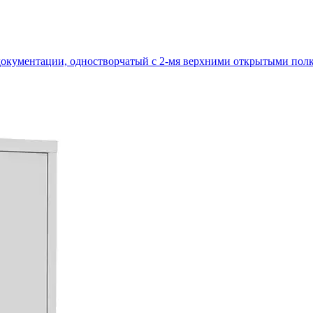
ументации, одностворчатый с 2-мя верхними открытыми полка