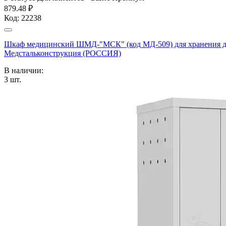
879.48 ₽
Код:
22238
Шкаф медицинский ШМД-"МСК" (код МД-509) для хранения док
Медстальконструкция (РОССИЯ)
В наличии:
3
шт.