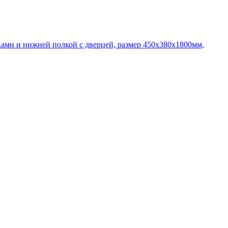
ми и нижней полкой с дверцей, размер 450х380х1800мм,