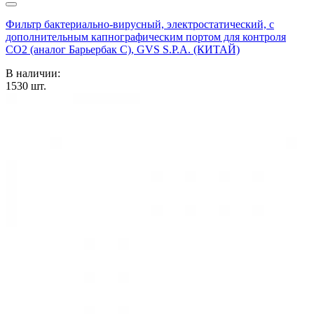
Фильтр бактериально-вирусный, электростатический, с
дополнительным капнографическим портом для контроля
CO2 (аналог Барьербак С), GVS S.P.A. (КИТАЙ)
В наличии:
1530
шт.