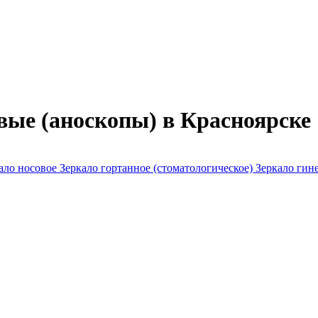
вые (аноскопы) в Красноярске
ало носовое
Зеркало гортанное (стоматологическое)
Зеркало гин