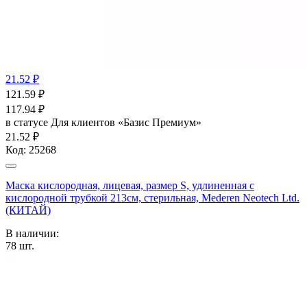
21.52 ₽
121.59
₽
117.94
₽
в статусе
Для клиентов «Базис Премиум»
21.52 ₽
Код:
25268
Маска кислородная, лицевая, размер S, удлиненная с
кислородной трубкой 213см, стерильная, Mederen Neotech Ltd.
(КИТАЙ)
В наличии:
78
шт.