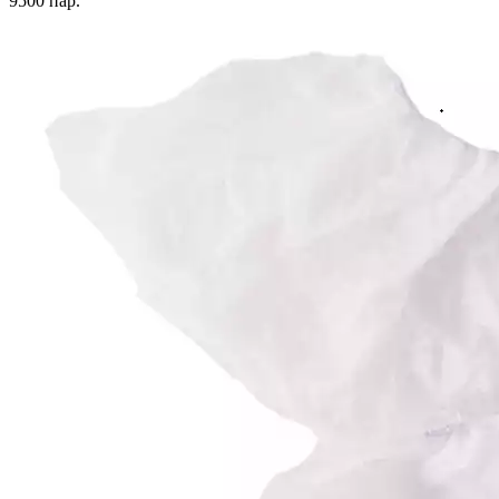
9500
пар.