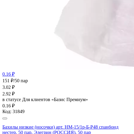
0.16 ₽
151 ₽/50 пар
3.02
₽
2.92
₽
в статусе
Для клиентов «Базис Премиум»
0.16 ₽
Код:
31849
Бахилы низкие (носочки) арт. НМ-15/1р-Б-Р48 спанбонд
нестер, 50 пар, Элегрин (РОССИЯ), 50 пар