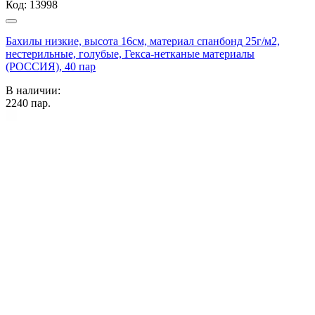
Код:
13998
Бахилы низкие, высота 16см, материал спанбонд 25г/м2,
нестерильные, голубые, Гекса-нетканые материалы
(РОССИЯ), 40 пар
В наличии:
2240
пар.