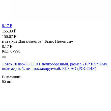
8.17 ₽
155.33
₽
150.67
₽
в статусе
Для клиентов «Базис Премиум»
8.17 ₽
Код:
07998
Лоток ЛПпо-0,5 ЕЛАТ почкообразный, размер 210*109*38мм,
полимерный, неавтоклавируемый, ЕПЗ АО (РОССИЯ)
В наличии:
65
шт.