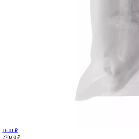
16.01 ₽
270.00
₽