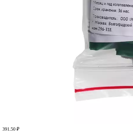
391.50
₽