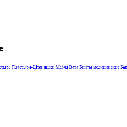
е
астырь
Пластыри-Штанишки
Марля
Вата
Бинты медицинские
Ба