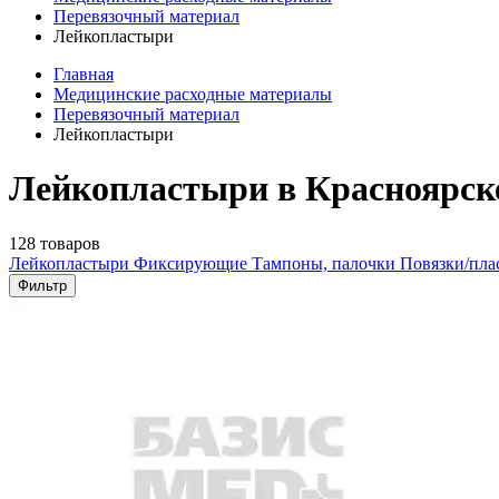
Перевязочный материал
Лейкопластыри
Главная
Медицинские расходные материалы
Перевязочный материал
Лейкопластыри
Лейкопластыри в Красноярск
128 товаров
Лейкопластыри
Фиксирующие
Тампоны, палочки
Повязки/пл
Фильтр