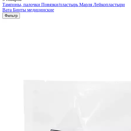
Тампоны, палочки
Повязки/пластырь
Марля
Лейкопластыри
Вата
Бинты медицинские
Фильтр