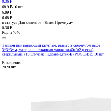
0.36 ₽
68.9 ₽/10 шт
6.89
₽
6.68
₽
в статусе
Для клиентов «Базис Премиум»
0.36 ₽
Код:
24046
Тампон впитывающий круглые, размер в свернутом виде
3*3*3мм, материал нетканная марля пл.40г/м2 (сетка),
стерильный, (10 шт/упак), Здравмедтех-Е (РОССИЯ), 10 шт
В наличии:
2020
шт.