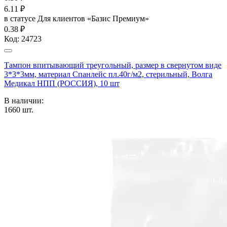
6.11
₽
в статусе
Для клиентов «Базис Премиум»
0.38 ₽
Код:
24723
Тампон впитывающий треугольный, размер в свернутом виде
3*3*3мм, материал Спанлейс пл.40г/м2, стерильный, Волга
Медикал НПП (РОССИЯ), 10 шт
В наличии:
1660
шт.