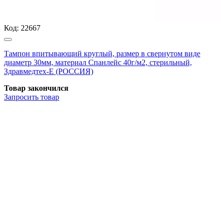
Код:
22667
Тампон впитывающий круглый, размер в свернутом виде
диаметр 30мм, материал Спанлейс 40г/м2, стерильный,
Здравмедтех-Е (РОССИЯ)
Товар закончился
Запросить
товар