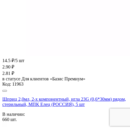
14.5 ₽/5 шт
2.90
₽
2.81
₽
в статусе
Для клиентов «Базис Премиум»
Код:
11963
Шприц 2,0мл, 2-х компонентный, игла 23G (0,6*30мм) рядом,
стерильный, МПК Елец (РОССИЯ), 5 шт
В наличии:
660
шт.