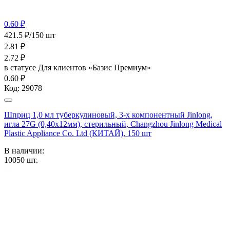
0.60 ₽
421.5 ₽/150 шт
2.81
₽
2.72
₽
в статусе
Для клиентов «Базис Премиум»
0.60 ₽
Код:
29078
Шприц 1,0 мл туберкулиновый, 3-х компонентный Jinlong,
игла 27G (0,40х12мм), стерильный, Changzhou Jinlong Medical
Plastic Appliance Co. Ltd (КИТАЙ), 150 шт
В наличии:
10050
шт.