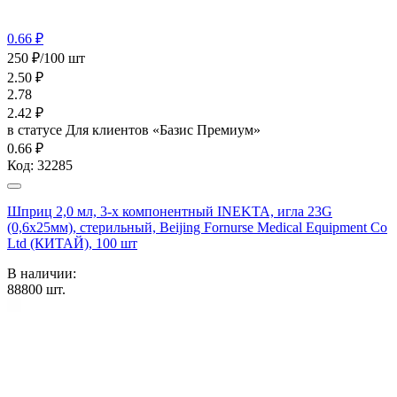
0.66 ₽
250 ₽/100 шт
2.50
₽
2.78
2.42
₽
в статусе
Для клиентов «Базис Премиум»
0.66 ₽
Код:
32285
Шприц 2,0 мл, 3-х компонентный INEKTA, игла 23G
(0,6х25мм), стерильный, Beijing Fornurse Medical Equipment Co
Ltd (КИТАЙ), 100 шт
В наличии:
88800
шт.