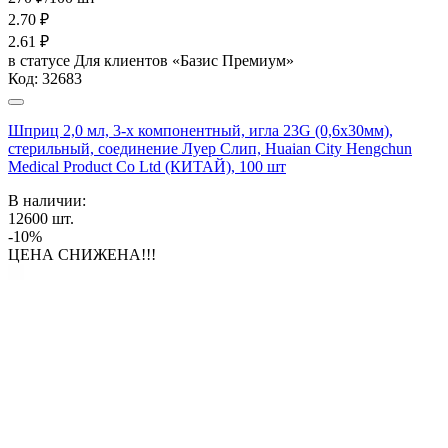
2.70
₽
2.61
₽
в статусе
Для клиентов «Базис Премиум»
Код:
32683
Шприц 2,0 мл, 3-х компонентный, игла 23G (0,6х30мм),
стерильный, соединение Луер Слип, Huaian City Hengchun
Medical Product Co Ltd (КИТАЙ), 100 шт
В наличии:
12600
шт.
-10%
ЦЕНА СНИЖЕНА!!!