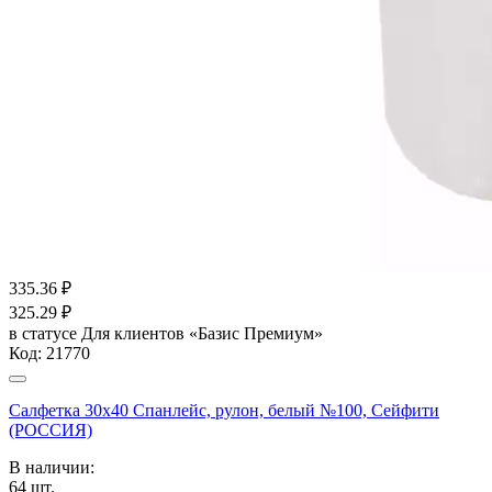
335.36
₽
325.29
₽
в статусе
Для клиентов «Базис Премиум»
Код:
21770
Салфетка 30х40 Спанлейс, рулон, белый №100, Сейфити
(РОССИЯ)
В наличии:
64
шт.