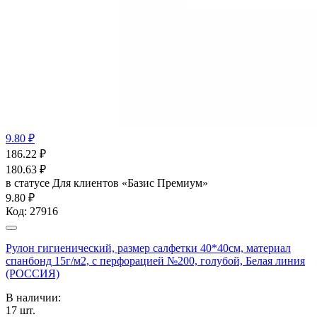
9.80 ₽
186.22
₽
180.63
₽
в статусе
Для клиентов «Базис Премиум»
9.80 ₽
Код:
27916
Рулон гигиенический, размер салфетки 40*40см, материал
спанбонд 15г/м2, с перфорацией №200, голубой, Белая линия
(РОССИЯ)
В наличии:
17
шт.