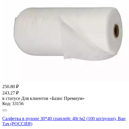
250.80
₽
243.27
₽
в статусе
Для клиентов «Базис Премиум»
Код:
33156
Салфетка в рулоне 30*40 спанлейс 40г/м2 (100 шт/рулон), Ван
Тач (РОССИЯ)