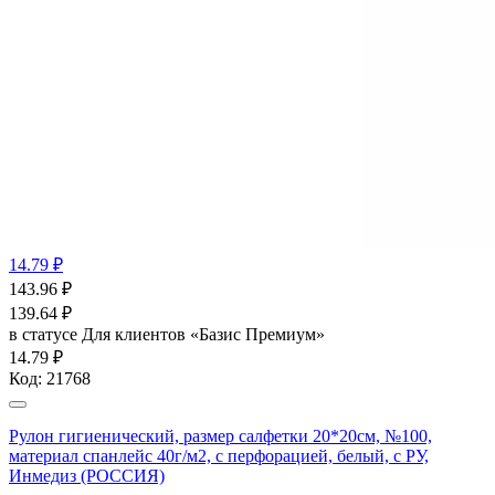
14.79 ₽
143.96
₽
139.64
₽
в статусе
Для клиентов «Базис Премиум»
14.79 ₽
Код:
21768
Рулон гигиенический, размер салфетки 20*20см, №100,
материал спанлейс 40г/м2, с перфорацией, белый, с РУ,
Инмедиз (РОССИЯ)