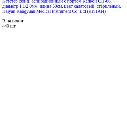
Катетер (зонд) аспирационный с портом Капкон CH-06,
диаметр 1,1/2,0мм, длина 50см, цвет салатовый, стерильный,
Haiyan Kangyuan Medical Instrument Co.,Ltd (КИТАЙ)
В наличии:
440
шт.