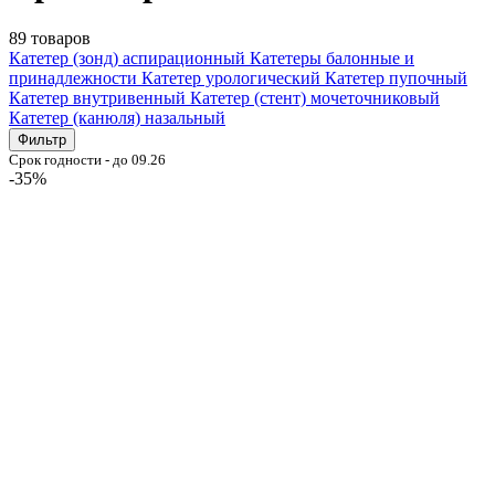
89 товаров
Катетер (зонд) аспирационный
Катетеры балонные и
принадлежности
Катетер урологический
Катетер пупочный
Катетер внутривенный
Катетер (стент) мочеточниковый
Катетер (канюля) назальный
Фильтр
Срок годности - до 09.26
-35%