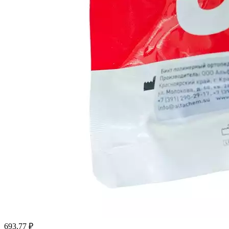
693.77
₽