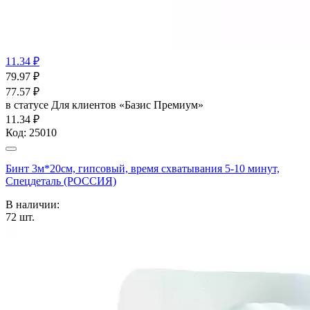
11.34 ₽
79.97
₽
77.57
₽
в статусе
Для клиентов «Базис Премиум»
11.34 ₽
Код:
25010
Бинт 3м*20см, гипсовый, время схватывания 5-10 минут,
Спецдеталь (РОССИЯ)
В наличии:
72
шт.