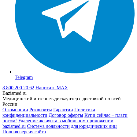
Telegram
8 800 200 20 62
Написать
MAX
Bazismed.ru
Медицинский интернет-дискаунтер с доставкой по всей
России
О компании
Реквизиты
Гарантии
Политика
конфиденциальности
Договор оферты
Купи сейчас – плати
потом!
Удаление аккаунта в мобильном приложении
bazismed.ru
Система лояльности для юридических лиц
Полная версия сайта