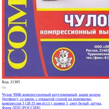
Код:
21305
Чулок ЧМК компрессионный кругловязаный, выше колена
(ботфорт), со швом, с открытой стопой на перемычке,
компрессия 3 (28-35 мм рт.ст.), размер 5, цвет белый, штука,
Фарм ЛПП (РОССИЯ)