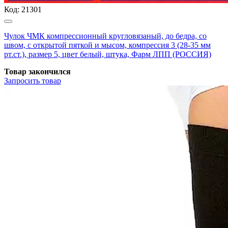
Код:
21301
Чулок ЧМК компрессионный кругловязаный, до бедра, со
швом, с открытой пяткой и мысом, компрессия 3 (28-35 мм
рт.ст.), размер 5, цвет белый, штука, Фарм ЛПП (РОССИЯ)
Товар закончился
Запросить
товар