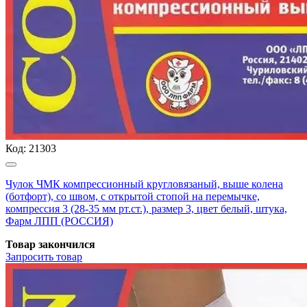
Код:
21303
Чулок ЧМК компрессионный кругловязаный, выше колена
(ботфорт), со швом, с открытой стопой на перемычке,
компрессия 3 (28-35 мм рт.ст.), размер 3, цвет белый, штука,
Фарм ЛПП (РОССИЯ)
Товар закончился
Запросить
товар