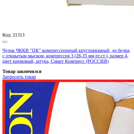
Код:
21313
Чулок ЧККВ "ЦК" компрессионный кругловязаный, до бедра,
с открытым мыском, компрессия 3 (28-35 мм рт.ст.), размер 4,
цвет кремовый, штука, Смарт Компресс (РОССИЯ)
Товар закончился
Запросить
товар