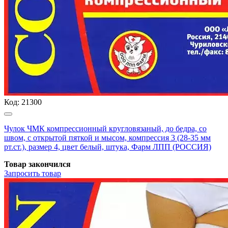
Код:
21300
Чулок ЧМК компрессионный кругловязаный, до бедра, со
швом, с открытой пяткой и мысом, компрессия 3 (28-35 мм
рт.ст.), размер 4, цвет белый, штука, Фарм ЛПП (РОССИЯ)
Товар закончился
Запросить
товар