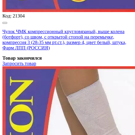
Код:
21304
Чулок ЧМК компрессионный кругловязаный, выше колена
(ботфорт), со швом, с открытой стопой на перемычке,
компрессия 3 (28-35 мм рт.ст.), размер 4, цвет белый, штука,
Фарм ЛПП (РОССИЯ)
Товар закончился
Запросить
товар