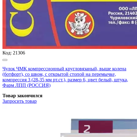
Код:
21306
Чулок ЧМК компрессионный кругловязаный, выше колена
(ботфорт), со швом, с открытой стопой на перемычке,
компрессия 3 (28-35 мм рт.ст.), размер 6, цвет белый, штука,
Фарм ЛПП (РОССИЯ)
Товар закончился
Запросить
товар