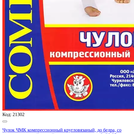
Код:
21302
Чулок ЧМК компрессионный кругловязаный, до бедра, со