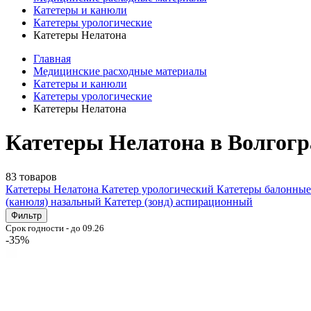
Катетеры и канюли
Катетеры урологические
Катетеры Нелатона
Главная
Медицинские расходные материалы
Катетеры и канюли
Катетеры урологические
Катетеры Нелатона
Катетеры Нелатона в Волгогр
83 товаров
Катетеры Нелатона
Катетер урологический
Катетеры балонны
(канюля) назальный
Катетер (зонд) аспирационный
Фильтр
Срок годности - до 09.26
-35%