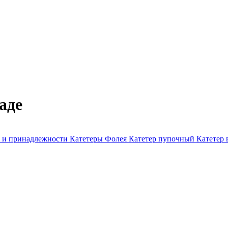
аде
е и принадлежности
Катетеры Фолея
Катетер пупочный
Катетер