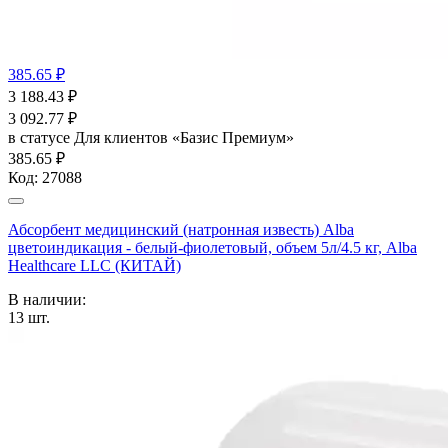
385.65 ₽
3 188.43
₽
3 092.77
₽
в статусе
Для клиентов «Базис Премиум»
385.65 ₽
Код:
27088
Абсорбент медицинский (натронная известь) Alba
цветоиндикация - белый-фиолетовый, объем 5л/4.5 кг, Alba
Healthcare LLC (КИТАЙ)
В наличии:
13
шт.