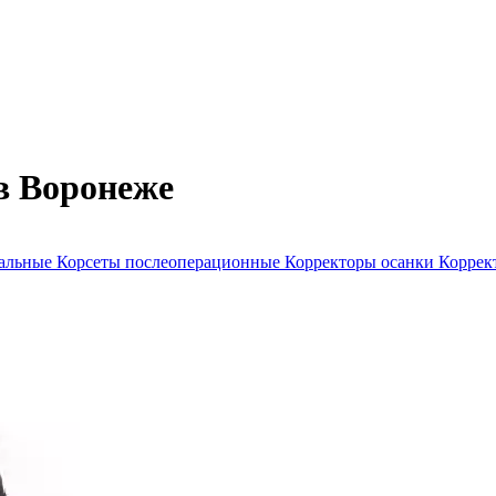
в Воронеже
нальные
Корсеты послеоперационные
Корректоры осанки
Коррек