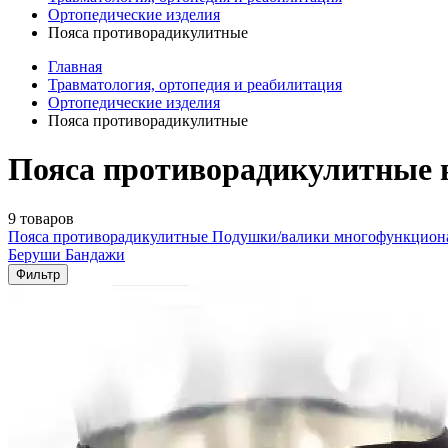
Ортопедические изделия
Пояса противорадикулитные
Главная
Травматология, ортопедия и реабилитация
Ортопедические изделия
Пояса противорадикулитные
Пояса противорадикулитные 
9 товаров
Пояса противорадикулитные
Подушки/валики многофункцио
Беруши
Бандажи
Фильтр