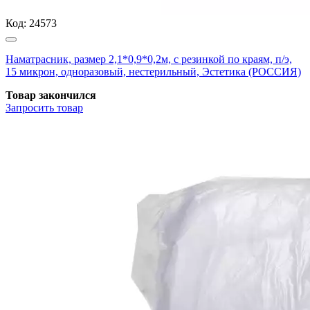
Код:
24573
Наматрасник, размер 2,1*0,9*0,2м, с резинкой по краям, п/э,
15 микрон, одноразовый, нестерильный, Эстетика (РОССИЯ)
Товар закончился
Запросить
товар