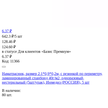
6.37 ₽
642.3 ₽/5 шт
128.46
₽
124.60
₽
в статусе
Для клиентов «Базис Премиум»
6.37 ₽
Код:
11366
Наматрасник, размер 2.1*0,9*0,2м, с резинкой по периметру,
ламинированный спанбонд 40г/м2, одноразовый,
нестерильный (5шт/упак), Инмедиз (РОССИЯ), 5 шт
В наличии:
80
шт.