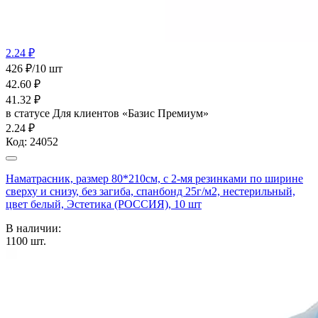
2.24 ₽
426 ₽/10 шт
42.60
₽
41.32
₽
в статусе
Для клиентов «Базис Премиум»
2.24 ₽
Код:
24052
Наматрасник, размер 80*210см, с 2-мя резинками по ширине
сверху и снизу, без загиба, спанбонд 25г/м2, нестерильный,
цвет белый, Эстетика (РОССИЯ), 10 шт
В наличии:
1100
шт.