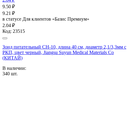
9.50
₽
9.21
₽
в статусе
Для клиентов «Базис Премиум»
2.04 ₽
Код:
23515
Зонд питательный CH-10, длина 40 см, диаметр 2,1/3,3мм с
РКП, цвет черный, Jiangsu Suyun Medical Materials Co
(КИТАЙ)
В наличии:
340
шт.