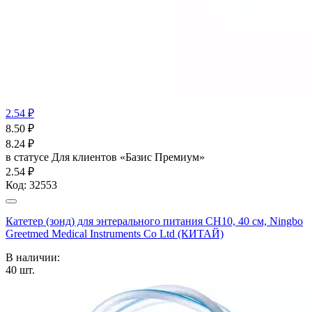
2.54 ₽
8.50
₽
8.24
₽
в статусе
Для клиентов «Базис Премиум»
2.54 ₽
Код:
32553
Катетер (зонд) для энтерального питания СН10, 40 см, Ningbo
Greetmed Medical Instruments Co Ltd (КИТАЙ)
В наличии:
40
шт.