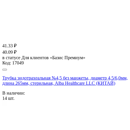
41.33
₽
40.09
₽
в статусе
Для клиентов «Базис Премиум»
Код:
17049
Трубка эндотрахеальная №4,5 без манжеты, диаметр 4,5/6,0мм,
длина 265мм, стерильная, Alba Healthcare LLC (КИТАЙ)
В наличии:
14
шт.