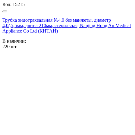
Код:
15215
Трубка эндотрахеальная №4,0 без манжеты, диаметр
4,0/,5,5мм, длина 210мм, стерильная, Nanjing Hong An Medical
Appliance Co Ltd (КИТАЙ)
В наличии:
220
шт.