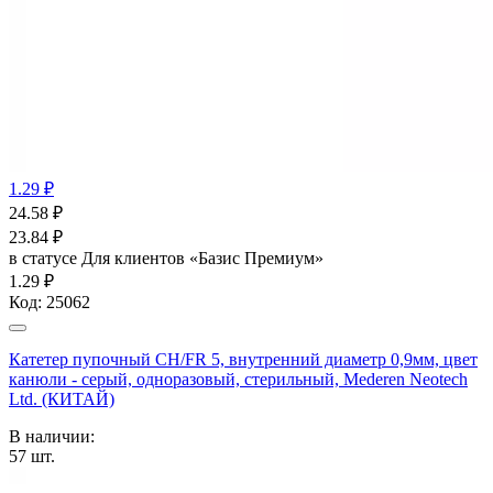
1.29 ₽
24.58
₽
23.84
₽
в статусе
Для клиентов «Базис Премиум»
1.29 ₽
Код:
25062
Катетер пупочный СН/FR 5, внутренний диаметр 0,9мм, цвет
канюли - серый, одноразовый, стерильный, Mederen Neotech
Ltd. (КИТАЙ)
В наличии:
57
шт.