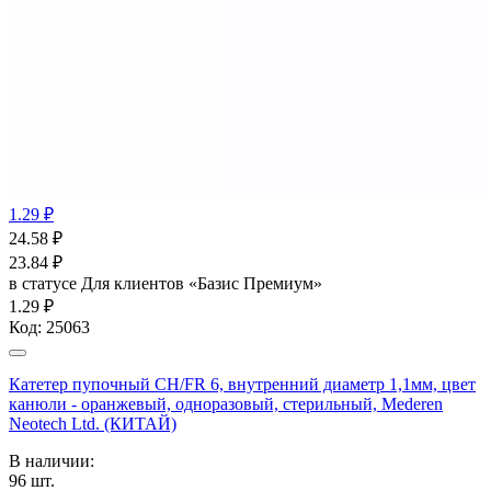
1.29 ₽
24.58
₽
23.84
₽
в статусе
Для клиентов «Базис Премиум»
1.29 ₽
Код:
25063
Катетер пупочный СН/FR 6, внутренний диаметр 1,1мм, цвет
канюли - оранжевый, одноразовый, стерильный, Mederen
Neotech Ltd. (КИТАЙ)
В наличии:
96
шт.