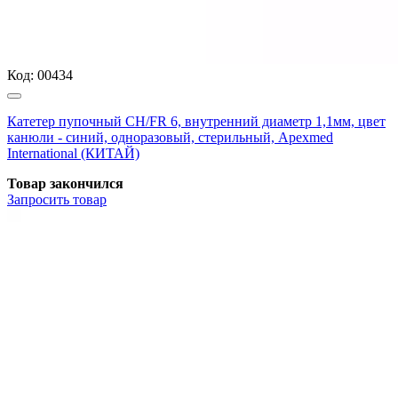
Код:
00434
Катетер пупочный СН/FR 6, внутренний диаметр 1,1мм, цвет
канюли - синий, одноразовый, стерильный, Apexmed
International (КИТАЙ)
Товар закончился
Запросить
товар