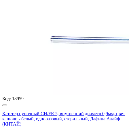
Код:
18959
Катетер пупочный СН/FR 5, внутренний диаметр 0,9мм, цвет
канюли - белый, одноразовый, стерильный, Дафина Алайф
(КИТАЙ)