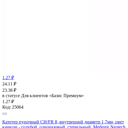
1.27 ₽
24.11
₽
23.38
₽
в статусе
Для клиентов «Базис Премиум»
1.27 ₽
Код:
25064
Катетер пупочный СН/FR 8, внутренний диаметр 1,7мм, цвет
канюли - голубой, одноразовый, стерильный, Mederen Neotech