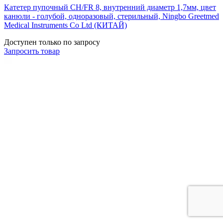
Катетер пупочный CH/FR 8, внутренний диаметр 1,7мм, цвет
канюли - голубой, одноразовый, стерильный, Ningbo Greetmed
Medical Instruments Co Ltd (КИТАЙ)
Доступен только по запросу
Запросить
товар