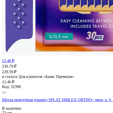
12.46 ₽
236.70
₽
229.59
₽
в статусе
Для клиентов «Базис Премиум»
12.46 ₽
Код:
32398
Щетка межзубная (ершик) SPLAT SMILEX ORTHO+ мята, р. 
В наличии:
72
шт.