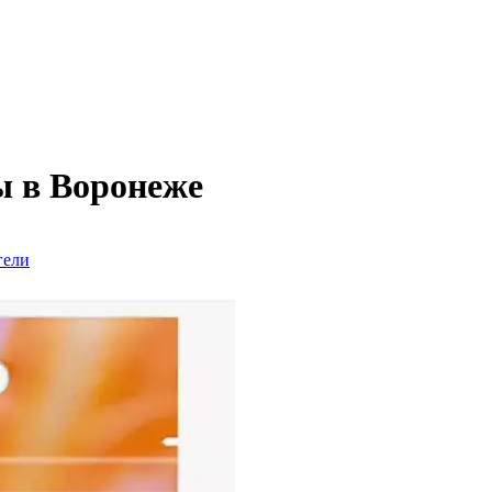
ы в Воронеже
гели