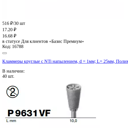
516 ₽/30 шт
17.20
₽
16.68
₽
в статусе
Для клиентов «Базис Премиум»
Код:
16788
Кламмеры круглые с NTi напылением, d = 1мм; L= 25мм, Пол
В наличии:
40
шт.