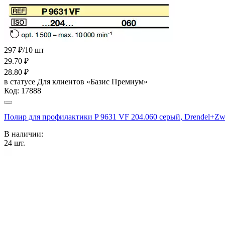
297 ₽/10 шт
29.70
₽
28.80
₽
в статусе
Для клиентов «Базис Премиум»
Код:
17888
Полир для профилактики P 9631 VF 204.060 серый, Drendel
В наличии:
24
шт.