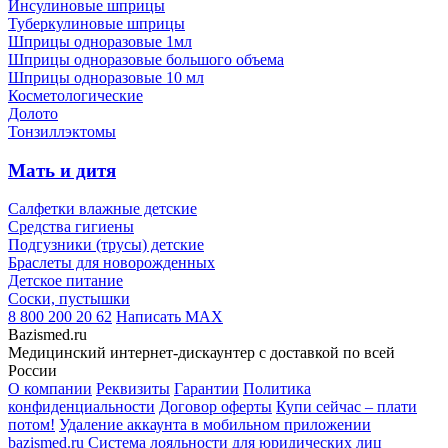
Инсулиновые шприцы
Туберкулиновые шприцы
Шприцы одноразовые 1мл
Шприцы одноразовые большого объема
Шприцы одноразовые 10 мл
Косметологические
Долото
Тонзиллэктомы
Мать и дитя
Салфетки влажные детские
Средства гигиены
Подгузники (трусы) детские
Браслеты для новорожденных
Детское питание
Соски, пустышки
8 800 200 20 62
Написать
MAX
Bazismed.ru
Медицинский интернет-дискаунтер с доставкой по всей
России
О компании
Реквизиты
Гарантии
Политика
конфиденциальности
Договор оферты
Купи сейчас – плати
потом!
Удаление аккаунта в мобильном приложении
bazismed.ru
Система лояльности для юридических лиц