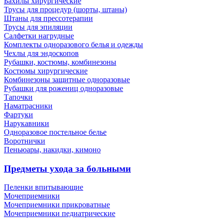
Бахилы хирургические
Трусы для процедур (шорты, штаны)
Штаны для прессотерапии
Трусы для эпиляции
Салфетки нагрудные
Комплекты одноразового белья и одежды
Чехлы для эндоскопов
Рубашки, костюмы, комбинезоны
Костюмы хирургические
Комбинезоны защитные одноразовые
Рубашки для рожениц одноразовые
Тапочки
Наматрасники
Фартуки
Нарукавники
Одноразовое постельное белье
Воротнички
Пеньюары, накидки, кимоно
Предметы ухода за больными
Пеленки впитывающие
Мочеприемники
Мочеприемники прикроватные
Мочеприемники педиатрические