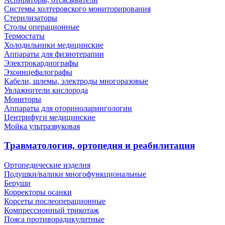
Системы холтеровского мониторирования
Стерилизаторы
Столы операционные
Термостаты
Холодильники медицинские
Аппараты для физиотерапии
Электрокардиографы
Эхоинцефалографы
Кабели, шлемы, электроды многоразовые
Увлажнители кислорода
Мониторы
Аппараты для оториноларингологии
Центрифуги медицинские
Мойка ультразвуковая
Травматология, ортопедия и реабилитация
Ортопедические изделия
Подушки/валики многофункциональные
Беруши
Корректоры осанки
Корсеты послеоперационные
Компрессионный трикотаж
Пояса противорадикулитные