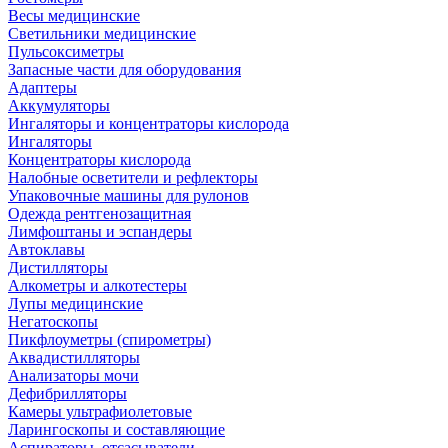
Весы медицинские
Светильники медицинские
Пульсоксиметры
Запасные части для оборудования
Адаптеры
Аккумуляторы
Ингаляторы и концентраторы кислорода
Ингаляторы
Концентраторы кислорода
Налобные осветители и рефлекторы
Упаковочные машины для рулонов
Одежда рентгенозащитная
Лимфоштаны и эспандеры
Автоклавы
Дистилляторы
Алкометры и алкотестеры
Лупы медицинские
Негатоскопы
Пикфлоуметры (спирометры)
Аквадистилляторы
Анализаторы мочи
Дефибрилляторы
Камеры ультрафиолетовые
Ларингоскопы и составляющие
Аспираторы, отсасыватели