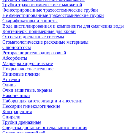
Трубки трахеостомические с манжетой
Фенестрированные трахеостомические трубки
Не фенестрированные трахеостомические трубки
Скарификаторы и ланцеты
Вода дистиллированная и компоненты для смягчения воды
Контейнеры полимерные для крови
Отсосы и дренажные системы
Стоматологические расходные материалы
Слюноотсосы
Роторасширитель одноразовый
Абсорбенты
Маркеры хирургические
Покрывало спасательное
Инцизные пленки
Аптечки
Оливы
Очки защитные, экраны
Наконечники
Наборы для катетеризации и анестезии
Пессарии гинекологические
Контрацепция
Спирали
Трубки дренажные
Средства доставки энтерального питания
Смеси для коктейлей