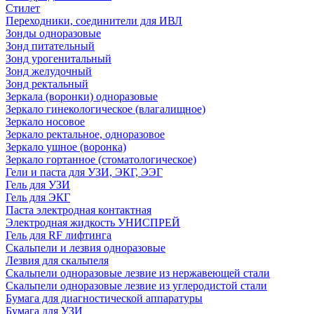
Стилет
Переходники, соединители для ИВЛ
Зонды одноразовые
Зонд питательный
Зонд урогенитальный
Зонд желудочный
Зонд ректальный
Зеркала (воронки) одноразовые
Зеркало гинекологическое (влагалищное)
Зеркало носовое
Зеркало ректальное, одноразовое
Зеркало ушное (воронка)
Зеркало гортанное (стоматологическое)
Гели и паста для УЗИ, ЭКГ, ЭЭГ
Гель для УЗИ
Гель для ЭКГ
Паста электродная контактная
Электродная жидкость УНИСПРЕЙ
Гель для RF лифтинга
Скальпели и лезвия одноразовые
Лезвия для скальпеля
Скальпели одноразовые лезвие из нержавеющей стали
Скальпели одноразовые лезвие из углеродистой стали
Бумага для диагностической аппаратуры
Бумага для УЗИ