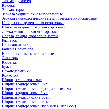
Тазомер, угломер
Крючки
Экскаваторы
Зеркала медицинские многоразовые
Зеркала гинекологические металлические многоразовые
Наборы инструментов многоразовые
Шпатель медицинский многоразовый
Ложка медицинская многоразовая
Сверла, спицы, проволока, петли
Распатор
Клип-аппликатор
Баллон Политцера
Воронки ушные многоразовые
Лигаторы
Кюретка
Бужи
Векоподъемники
Конхотом
Шприцы многоразовые
Шприцы одноразовые 5 мл
Шприцы медицинские одноразовые 2 мл
Шприцы одноразовые 3 мл
Шприцы медицинские 50 мл
Шприцы медицинские 20 мл
Шприцы одноразовые Луер Лок (Luer Lock)