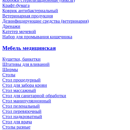
Коробки стерилизационные (биксы)
Крафт-бумага
Коврик антибактериальный
Ветеринарная продукция
Дезинфицирующие средства (ветеринария)
Дренажи
Катетер мочевой
Набор для промывания кишечника
Мебель медицинская
Кушетки, банкетки
Штативы для вливаний
Ширмы
Столы
Стол процедурный
Стол для забора крови
Стол массажный
Стол для санитарной обработки
Стол манипуляционный
Стол пеленальный
Стол перевязочный
Стол надкроватный
Стол для врача
Столы разные