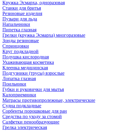
Кружка Эсмарха, одноразовая
Станки для бритья
Резиновые изделия
Пузыри для льда
Напальчники
Пипетка глазная
Грелки (кружка Эсмарха) многоразовые
Зонды резиновые
Спринцовки
Круг подкладной
Подушка кислородная
Ухаживающая косметика
Клеенка медицинская
Подгузники (трусы) взрослые
Лопатка глазная
Поильники
Губки и руковички для мытья
Калоприемники
Матрасы противопролежные, электрические
Судна подкладные
Сорбенты порошковые для ран
Средства по уходу за стомой
Салфетки пенообразующие
Грелка электрическая