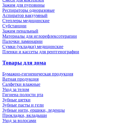
Зажим для пуповины
Респираторы одноразовые
Аспиратор вакуумный
Степлеры медицинские
Субстанции
Зажим пенальный
Материалы для иглорефлексотерапии
Палочки ламинарии
Сумки (укладки) медицинские
Пленки и кассеты для рентгенографии
Товары для дома
Бумажно-гигиеническая продукция
Ватная продукция
Салфетки влажные
Уход за телом
Гигиена полости рта
Зубные щетки
Зубные пасты и гели
Зубные нити, ершики, леденцы
Прокладки, вкладыши
Уход за волосами