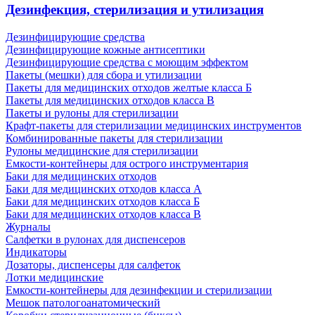
Дезинфекция, стерилизация и утилизация
Дезинфицирующие средства
Дезинфицирующие кожные антисептики
Дезинфицирующие средства с моющим эффектом
Пакеты (мешки) для сбора и утилизации
Пакеты для медицинских отходов желтые класса Б
Пакеты для медицинских отходов класса В
Пакеты и рулоны для стерилизации
Крафт-пакеты для стерилизации медицинских инструментов
Комбинированные пакеты для стерилизации
Рулоны медицинские для стерилизации
Емкости-контейнеры для острого инструментария
Баки для медицинских отходов
Баки для медицинских отходов класса А
Баки для медицинских отходов класса Б
Баки для медицинских отходов класса В
Журналы
Салфетки в рулонах для диспенсеров
Индикаторы
Дозаторы, диспенсеры для салфеток
Лотки медицинские
Емкости-контейнеры для дезинфекции и стерилизации
Мешок патологоанатомический