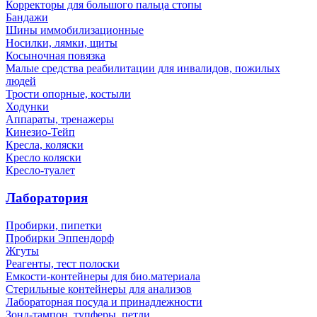
Корректоры для большого пальца стопы
Бандажи
Шины иммобилизационные
Носилки, лямки, щиты
Косыночная повязка
Малые средства реабилитации для инвалидов, пожилых
людей
Трости опорные, костыли
Ходунки
Аппараты, тренажеры
Кинезио-Тейп
Кресла, коляски
Кресло коляски
Кресло-туалет
Лаборатория
Пробирки, пипетки
Пробирки Эппендорф
Жгуты
Реагенты, тест полоски
Емкости-контейнеры для био.материала
Стерильные контейнеры для анализов
Лабораторная посуда и принадлежности
Зонд-тампон, тупферы, петли