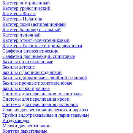
Катетер внутривенный
Катетер урологический
Катетеры Фолея
Катетеры Нелатона
Катетер (зонд) аспирационный
Катетер (канюля) назальный
Катетер пупочный
Катетер (стент) мочеточниковый
Катетеры балонные и принадлежности
Салфетки антисептические
Салфетки для инъекций спиртовые
Бахилы полиэтиленовые
Бахилы детские
Бахилы с двойной подошвой
Бахилы одноразовые с двойной резинкой
Бахилы прочные полиэтиленовые
Бахилы особо прочные
Системы для переливания, магистрали
Системы для переливания крови
Системы для переливания растворов
Изделия для вентиляция легких и наркоза
Трубки эндотрахеальные и ларингеальные
Воздуховоды
Мешки для вентиляции
Контура дыхательные