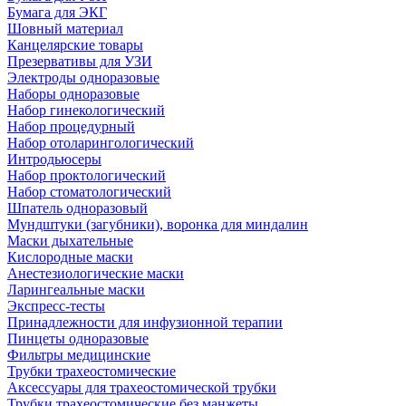
Бумага для ЭКГ
Шовный материал
Канцелярские товары
Презервативы для УЗИ
Электроды одноразовые
Наборы одноразовые
Набор гинекологический
Набор процедурный
Набор отоларингологический
Интродьюсеры
Набор проктологический
Набор стоматологический
Шпатель одноразовый
Мундштуки (загубники), воронка для миндалин
Маски дыхательные
Кислородные маски
Анестезиологические маски
Ларингеальные маски
Экспресс-тесты
Принадлежности для инфузионной терапии
Пинцеты одноразовые
Фильтры медицинские
Трубки трахеостомические
Аксессуары для трахеостомической трубки
Трубки трахеостомические без манжеты