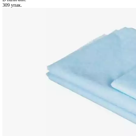
309
упак.