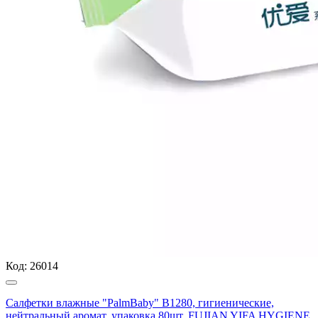
Код:
26014
Салфетки влажные "PalmBaby" B1280, гигиенические,
нейтральный аромат, упаковка 80шт, FUJIAN YIFA HYGIENE