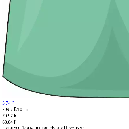
3.74 ₽
709.7 ₽/10 шт
70.97
₽
68.84
₽
в статусе
Для клиентов «Базис Премиум»