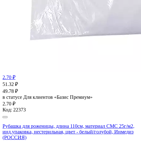
2.70 ₽
51.32
₽
49.78
₽
в статусе
Для клиентов «Базис Премиум»
2.70 ₽
Код:
22373
Рубашка для роженицы, длина 110см, материал СМС 25г/м2,
инд.упаковка, нестерильная, цвет - белый/голубой, Инмедиз
(РОССИЯ)