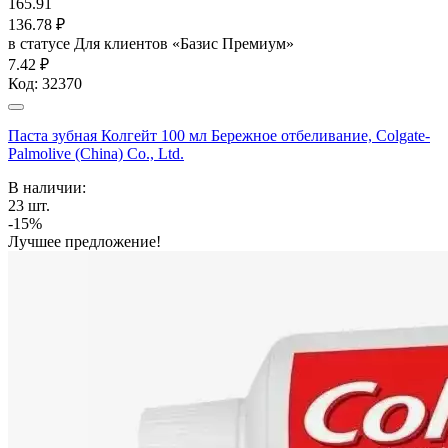
165.91
136.78
₽
в статусе
Для клиентов «Базис Премиум»
7.42 ₽
Код:
32370
Паста зубная Колгейт 100 мл Бережное отбеливание, Colgate-
Palmolive (China) Co., Ltd.
В наличии:
23
шт.
-15%
Лучшее предложение!