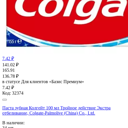
7.42 ₽
141.02
₽
165.91
136.78
₽
в статусе
Для клиентов «Базис Премиум»
7.42 ₽
Код:
32374
Паста зубная Колгейт 100 мл Тройное действие Экстра
отбеливание, Colgate-Palmolive (China) Co., Ltd.
В наличии:
34
шт.