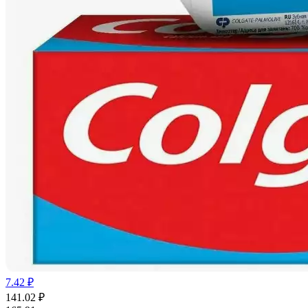
7.42 ₽
141.02
₽