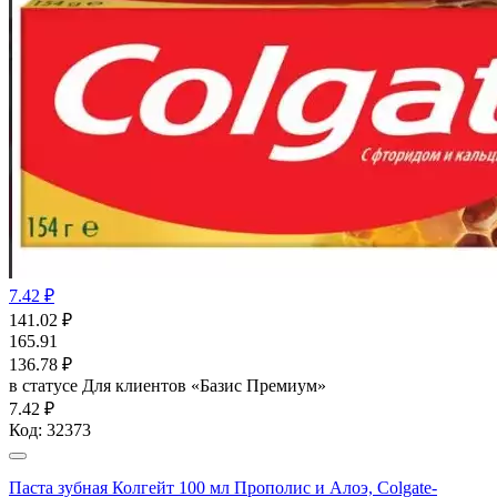
7.42 ₽
141.02
₽
165.91
136.78
₽
в статусе
Для клиентов «Базис Премиум»
7.42 ₽
Код:
32373
Паста зубная Колгейт 100 мл Прополис и Алоэ, Colgate-