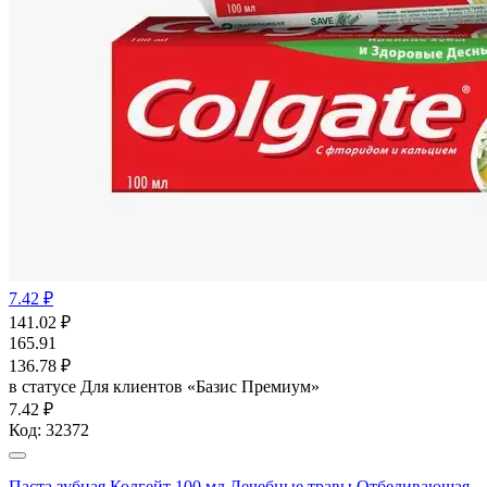
7.42 ₽
141.02
₽
165.91
136.78
₽
в статусе
Для клиентов «Базис Премиум»
7.42 ₽
Код:
32372
Паста зубная Колгейт 100 мл Лечебные травы Отбеливающая,