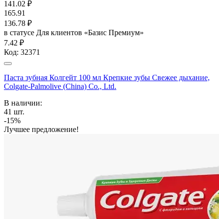
141.02
₽
165.91
136.78
₽
в статусе
Для клиентов «Базис Премиум»
7.42 ₽
Код:
32371
Паста зубная Колгейт 100 мл Крепкие зубы Свежее дыхание,
Colgate-Palmolive (China) Co., Ltd.
В наличии:
41
шт.
-15%
Лучшее предложение!