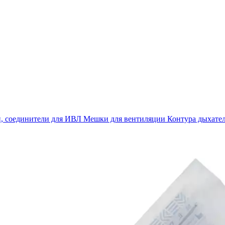
, соединители для ИВЛ
Мешки для вентиляции
Контура дыхате