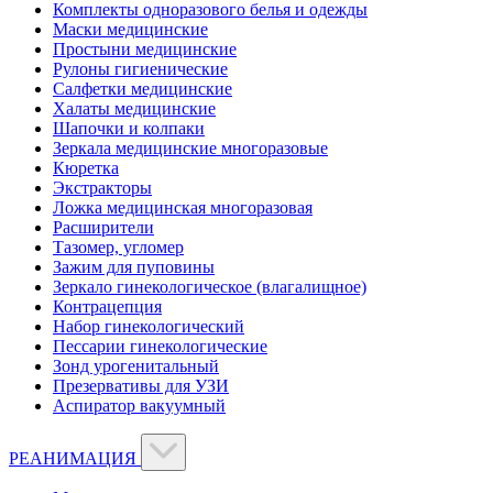
Комплекты одноразового белья и одежды
Маски медицинские
Простыни медицинские
Рулоны гигиенические
Салфетки медицинские
Халаты медицинские
Шапочки и колпаки
Зеркала медицинские многоразовые
Кюретка
Экстракторы
Ложка медицинская многоразовая
Расширители
Тазомер, угломер
Зажим для пуповины
Зеркало гинекологическое (влагалищное)
Контрацепция
Набор гинекологический
Пессарии гинекологические
Зонд урогенитальный
Презервативы для УЗИ
Аспиратор вакуумный
РЕАНИМАЦИЯ